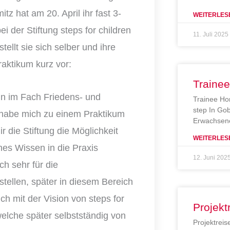
z hat am 20. April ihr fast 3-
WEITERLES
i der Stiftung steps for children
11. Juli 2025
ellt sie sich selber und ihre
aktikum kurz vor:
Traine
in im Fach Friedens- und
Trainee Ho
step In Gob
 habe mich zu einem Praktikum
Erwachsene
r die Stiftung die Möglichkeit
WEITERLES
ches Wissen in die Praxis
12. Juni 202
ch sehr für die
tellen, später in diesem Bereich
ich mit der Vision von steps for
Projekt
welche später selbstständig von
Projektreis