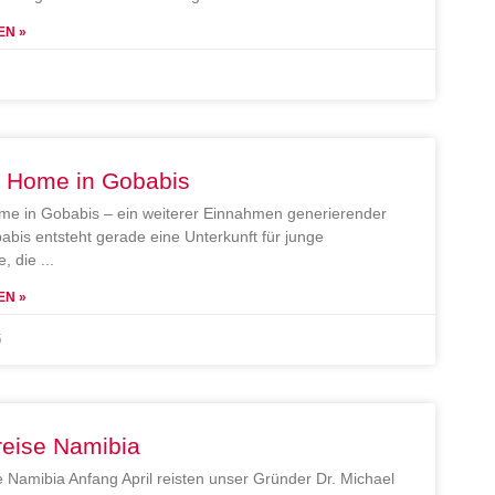
EN »
e Home in Gobabis
me in Gobabis – ein weiterer Einnahmen generierender
abis entsteht gerade eine Unterkunft für junge
, die
EN »
5
reise Namibia
e Namibia Anfang April reisten unser Gründer Dr. Michael