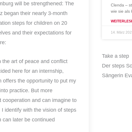
mburg will be strengthened: The
Clenda – s
wie sie als
z began their nearly 3-month
WEITERLES
ation steps for children on 20
lves and their expectations for
14. März 20
ore:
Take a step
 the art of peace and conflict
Der steps So
ded here for an internship,
Sängerin Eva
offers the opportunity to put my
into practice. But more
nt cooperation and can imagine to
I identify with the vision of steps
h can later be continued