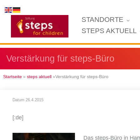
Zum
Inhalt
STANDORTE
springen
STEPS AKTUELL
Verstärkung für steps-Büro
Startseite
»
steps aktuell
»Verstärkung für steps-Büro
Datum
26.4.2015
[:de]
Das steps-Büro in Ha