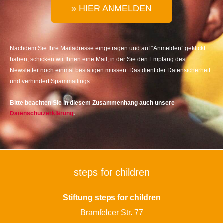
» HIER ANMELDEN
Nachdem Sie Ihre Mailadresse eingetragen und auf “Anmelden” geklickt
haben, schicken wir Ihnen eine Mail, in der Sie den Empfang des
Newsletter noch einmal bestätigen müssen. Das dient der Datensicherheit
und verhindert Spammailings.
Bitte beachten Sie in diesem Zusammenhang auch unsere
Datenschutzerklärung
.
steps for children
Stiftung steps for children
Bramfelder Str. 77