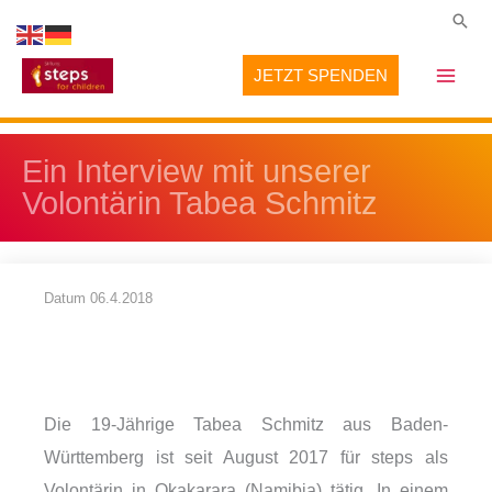
Zum
Suc
Inhalt
JETZT SPENDEN
springen
Ein Interview mit unserer
Volontärin Tabea Schmitz
Datum
06.4.2018
Die 19-Jährige Tabea Schmitz aus Baden-
Württemberg ist seit August 2017 für steps als
Volontärin in Okakarara (Namibia) tätig. In einem