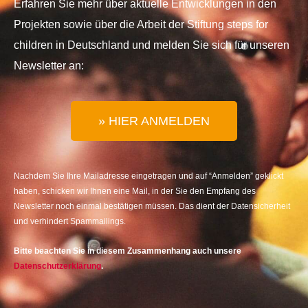
Erfahren Sie mehr über aktuelle Entwicklungen in den
Projekten sowie über die Arbeit der Stiftung steps for
children in Deutschland und melden Sie sich für unseren
Newsletter an:
» HIER ANMELDEN
Nachdem Sie Ihre Mailadresse eingetragen und auf “Anmelden” geklickt
haben, schicken wir Ihnen eine Mail, in der Sie den Empfang des
Newsletter noch einmal bestätigen müssen. Das dient der Datensicherheit
und verhindert Spammailings.
Bitte beachten Sie in diesem Zusammenhang auch unsere
Datenschutzerklärung
.