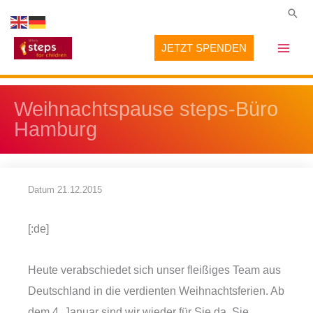
Zum
Suc
Inhalt
JETZT SPENDEN
springen
Weihnachtspause steps-Büro
Hamburg
Datum
21.12.2015
[:de]
Heute verabschiedet sich unser fleißiges Team aus
Deutschland in die verdienten Weihnachtsferien. Ab
dem 4. Januar sind wir wieder für Sie da. Sie