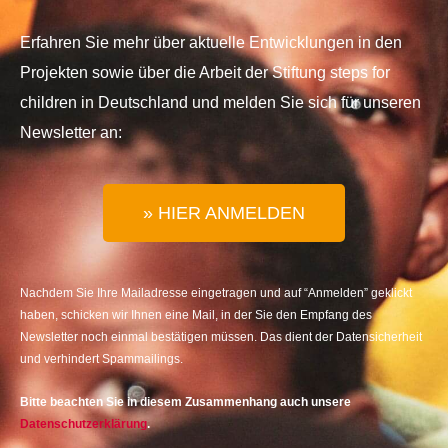
Erfahren Sie mehr über aktuelle Entwicklungen in den
Projekten sowie über die Arbeit der Stiftung steps for
children in Deutschland und melden Sie sich für unseren
Newsletter an:
» HIER ANMELDEN
Nachdem Sie Ihre Mailadresse eingetragen und auf “Anmelden” geklickt
haben, schicken wir Ihnen eine Mail, in der Sie den Empfang des
Newsletter noch einmal bestätigen müssen. Das dient der Datensicherheit
und verhindert Spammailings.
Bitte beachten Sie in diesem Zusammenhang auch unsere
Datenschutzerklärung
.