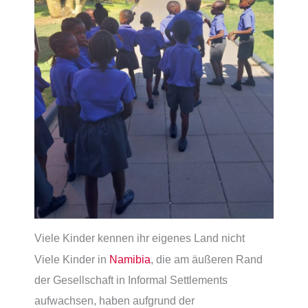
Viele Kinder kennen ihr eigenes Land nicht
Viele Kinder in
Namibia
, die am äußeren Rand
der Gesellschaft in Informal Settlements
aufwachsen, haben aufgrund der