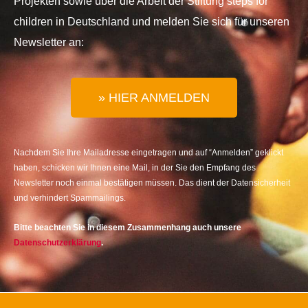
Projekten sowie über die Arbeit der Stiftung steps for
children in Deutschland und melden Sie sich für unseren
Newsletter an:
» HIER ANMELDEN
Nachdem Sie Ihre Mailadresse eingetragen und auf “Anmelden” geklickt
haben, schicken wir Ihnen eine Mail, in der Sie den Empfang des
Newsletter noch einmal bestätigen müssen. Das dient der Datensicherheit
und verhindert Spammailings.
Bitte beachten Sie in diesem Zusammenhang auch unsere
Datenschutzerklärung
.