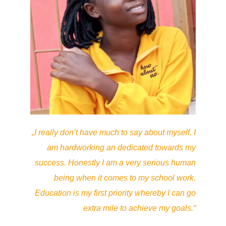
„I really don’t have much to say about myself.
I
am hardworking an dedicated towards my
success.
Honestly I am a very serious human
being when it comes to my school work.
Education is my first priority whereby I can go
extra mile to achieve my goals.“