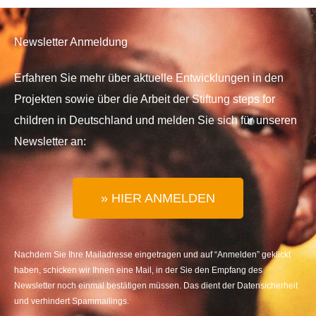
Newsletter Anmeldung
Erfahren Sie mehr über aktuelle Entwicklungen in den
Projekten sowie über die Arbeit der Stiftung steps for
children in Deutschland und melden Sie sich für unseren
Newsletter an:
» HIER ANMELDEN
Nachdem Sie Ihre Mailadresse eingetragen und auf “Anmelden” geklickt
haben, schicken wir Ihnen eine Mail, in der Sie den Empfang des
Newsletter noch einmal bestätigen müssen. Das dient der Datensicherheit
und verhindert Spammailings.