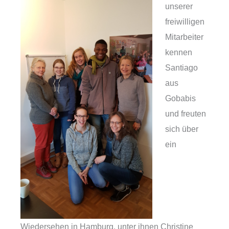
unserer
freiwilligen
Mitarbeiter
kennen
Santiago
aus
Gobabis
und freuten
sich über
ein
Wiedersehen in Hamburg, unter ihnen Christine