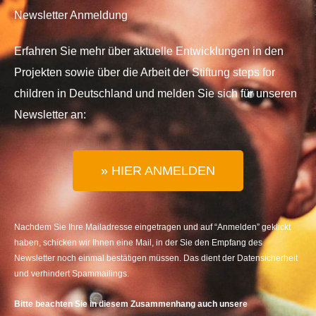
Newsletter Anmeldung
Erfahren Sie mehr über aktuelle Entwicklungen in den
Projekten sowie über die Arbeit der Stiftung steps for
children in Deutschland und melden Sie sich für unseren
Newsletter an:
» HIER ANMELDEN
Nachdem Sie Ihre Mailadresse eingetragen und auf “Anmelden” geklickt
haben, schicken wir Ihnen eine Mail, in der Sie den Empfang des
Newsletter noch einmal bestätigen müssen. Das dient der Datensicherheit
und verhindert Spammailings.
Bitte beachten Sie in diesem Zusammenhang auch unsere