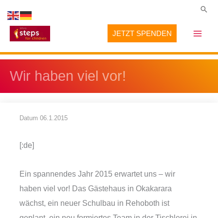
Zum
Suc
Inhalt
JETZT SPENDEN
springen
Wir haben viel vor!
Datum
06.1.2015
[:de]
Ein spannendes Jahr 2015 erwartet uns – wir
haben viel vor! Das Gästehaus in Okakarara
wächst, ein neuer Schulbau in Rehoboth ist
geplant, ein neu formiertes Team in der Tischlerei in