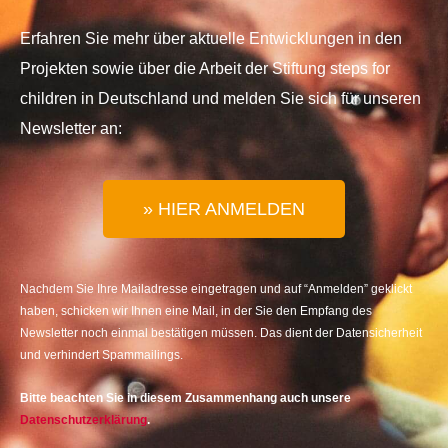
Erfahren Sie mehr über aktuelle Entwicklungen in den
Projekten sowie über die Arbeit der Stiftung steps for
children in Deutschland und melden Sie sich für unseren
Newsletter an:
» HIER ANMELDEN
Nachdem Sie Ihre Mailadresse eingetragen und auf “Anmelden” geklickt
haben, schicken wir Ihnen eine Mail, in der Sie den Empfang des
Newsletter noch einmal bestätigen müssen. Das dient der Datensicherheit
und verhindert Spammailings.
Bitte beachten Sie in diesem Zusammenhang auch unsere
Datenschutzerklärung
.