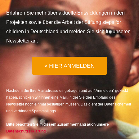
Erfahren Sie mehr über aktuelle Entwicklungen in den
Projekten sowie über die Arbeit der Stiftung steps for
children in Deutschland und melden Sie sich für unseren
Newsletter an:
» HIER ANMELDEN
Nachdem Sie Ihre Mailadresse eingetragen und auf “Anmelden” geklickt
haben, schicken wir Ihnen eine Mail, in der Sie den Empfang des
Newsletter noch einmal bestätigen müssen. Das dient der Datensicherheit
und verhindert Spammailings.
Bitte beachten Sie in diesem Zusammenhang auch unsere
Datenschutzerklärung
.