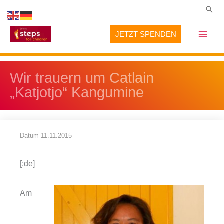
Zum
Suc
Inhalt
JETZT SPENDEN
springen
Wir trauern um Catlain
„Katjotjo“ Kangumine
Datum
11.11.2015
[:de]
Am