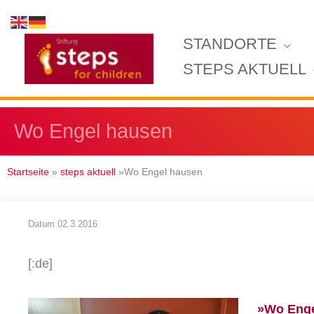
Zum
Inhalt
STANDORTE
springen
STEPS AKTUELL
Wo Engel hausen
Startseite
»
steps aktuell
»Wo Engel hausen
Datum
02.3.2016
[:de]
»Wo Enge