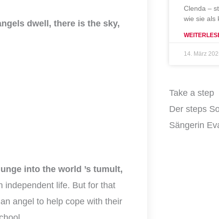
Clenda – s
wie sie als
ngels dwell, there is the sky,
WEITERLES
14. März 20
Take a step
Der steps So
Sängerin Eva
unge into the world ’s tumult,
 independent life. But for that
an angel to help cope with their
chool.