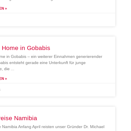
EN »
e Home in Gobabis
me in Gobabis – ein weiterer Einnahmen generierender
abis entsteht gerade eine Unterkunft für junge
, die
EN »
5
reise Namibia
e Namibia Anfang April reisten unser Gründer Dr. Michael