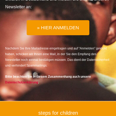
Newsletter an:
» HIER ANMELDEN
Nachdem Sie Ihre Mailadresse eingetragen und auf “Anmelden” geklickt
haben, schicken wir Ihnen eine Mail, in der Sie den Empfang des
Newsletter noch einmal bestätigen müssen. Das dient der Datensicherheit
und verhindert Spammailings.
Bitte beachten Sie in diesem Zusammenhang auch unsere
Datenschutzerklärung
.
steps for children