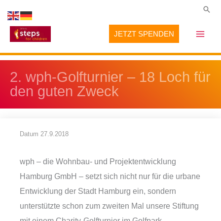
Zum
Suc
Inhalt
JETZT SPENDEN
springen
2. wph-Golfturnier – 18 Loch für
den guten Zweck
Datum
27.9.2018
wph – die Wohnbau- und Projektentwicklung
Hamburg GmbH – setzt sich nicht nur für die urbane
Entwicklung der Stadt Hamburg ein, sondern
unterstützte schon zum zweiten Mal unsere Stiftung
mit einem Charity-Golfturnier im Golfpark