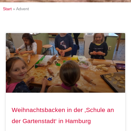
Start
»
Advent
Seite
Seite
Seite
Seite
Weihnachtsbacken in der ‚Schule an
der Gartenstadt‘ in Hamburg