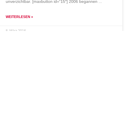
unverzichtbar. [maxbutton id=“15″] 2006 begannen
WEITERLESEN »
8. März 2016
steps for children
Stiftung steps for children
Bramfelder Str. 77
22305 Hamburg
Tel.:
+49 (0) 40 389 027-88
Fax: +49 (0) 40 389 042 – 86