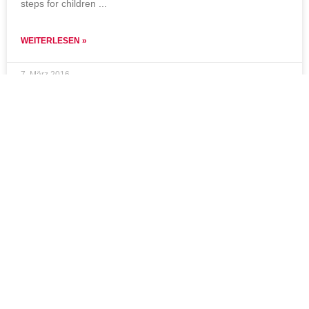
steps for children
WEITERLESEN »
7. März 2016
1
2
Hinweise
Impressum
Datenschutzerklärung
Kontakt
Downloads
Jahresberichte